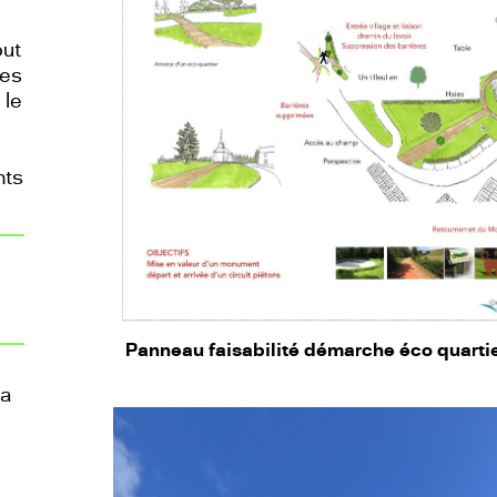
out
ues
 le
nts
Panneau faisabilité démarche éco quarti
la