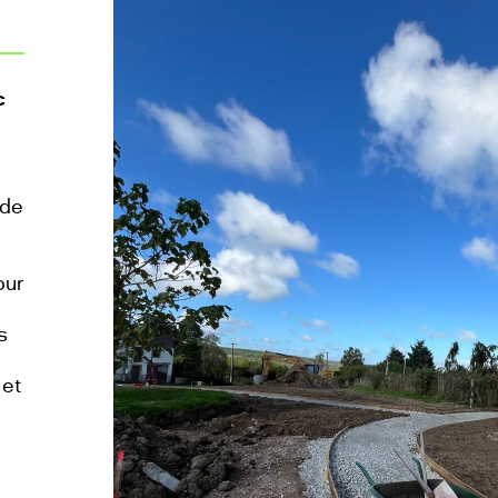
c
 de
e
our
s
 et