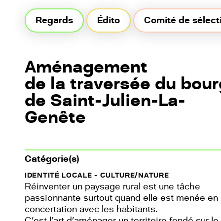
Regards,
Regards
Édito
Comité de sélect
ruralités
en
Nouvelle-
Aquitaine
Aménagement
de la traversée du bour
de Saint-Julien-La-
Genête
Catégorie(s)
IDENTITÉ LOCALE - CULTURE/NATURE
Réinventer un paysage rural est une tâche
passionnante surtout quand elle est menée en
concertation avec les habitants.
C’est l’art d’aménager un territoire fondé sur le