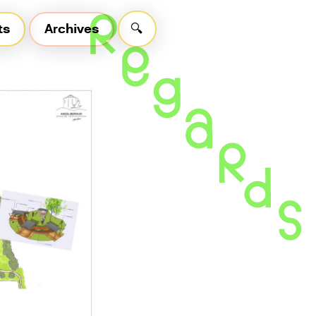
ts
Archives
🔍