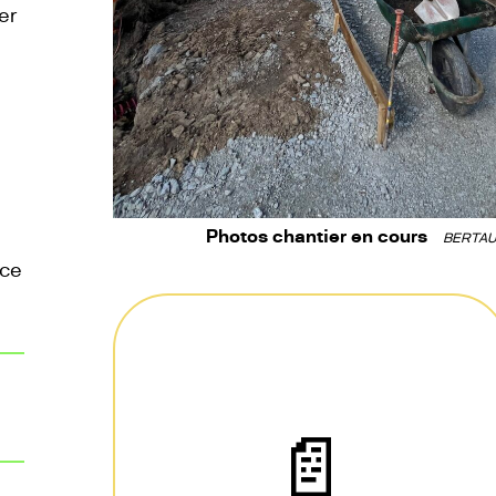
er
Photos chantier en cours
BERTAU
nce
📄