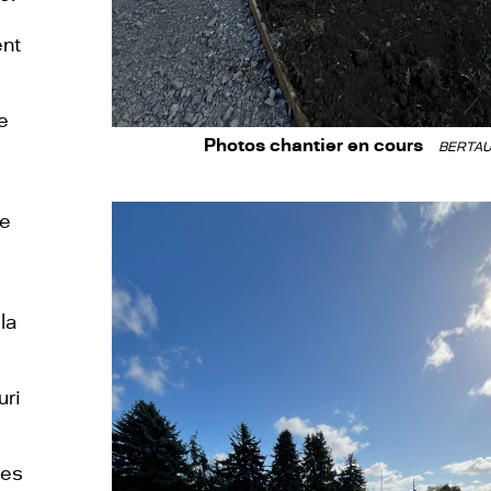
nt
e
Photos chantier en cours
BERTAU
de
la
uri
ges