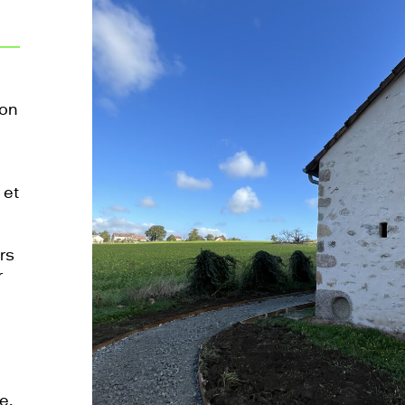
ion
 et
rs
r
e.