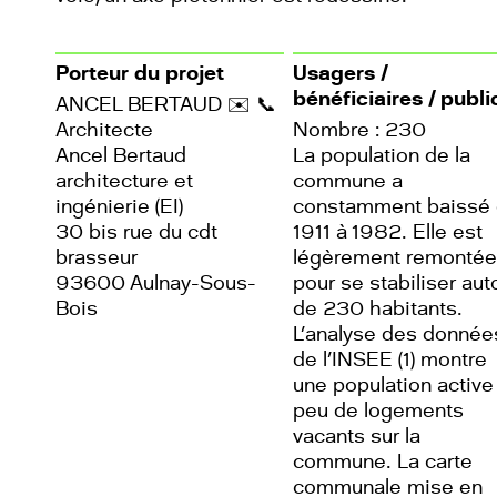
Porteur du projet
Usagers /
bénéficiaires / publi
ANCEL BERTAUD
✉️
📞
Architecte
Nombre : 230
Ancel Bertaud
La population de la
architecture et
commune a
ingénierie (EI)
constamment baissé
30 bis rue du cdt
1911 à 1982. Elle est
brasseur
légèrement remonté
93600 Aulnay-Sous-
pour se stabiliser aut
Bois
de 230 habitants.
L’analyse des donnée
de l’INSEE (1) montre
une population active
peu de logements
vacants sur la
commune. La carte
communale mise en