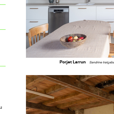
Porjet Larrun
Sandrine Iratçaba
au