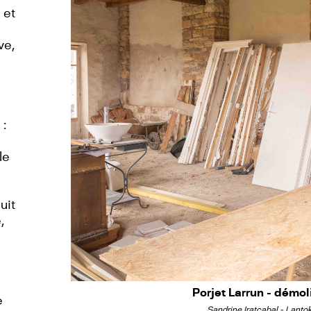
 et
ve,
 :
le
uit
,
Porjet Larrun - démol
e
Sandrine Iratçabal - Lanto