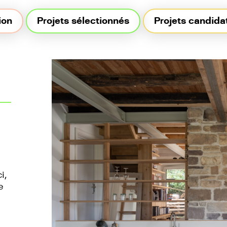
ion
Projets sélectionnés
Projets candida
i,
e