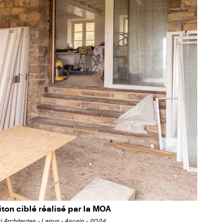
iton ciblé réalisé par la MOA
ki Architectes - Larrun - Ascain - 2024