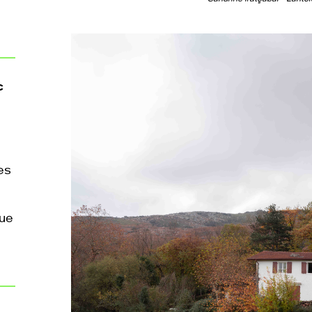
c
es
que