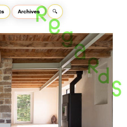
ts
Archives
🔍