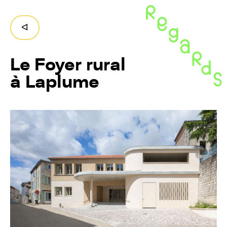
Regards,
ruralités
Retour
ᐊ
en
Nouvelle-
Aquitaine
Le Foyer rural
à Laplume