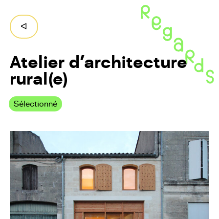
Regards,
ruralités
Retour
ᐊ
en
Nouvelle-
Aquitaine
Atelier d’architecture
rural(e)
Sélectionné