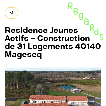
Regards,
ruralités
Retour
ᐊ
en
Nouvelle-
Aquitaine
Residence Jeunes
Actifs – Construction
de 31 Logements 40140
Magescq