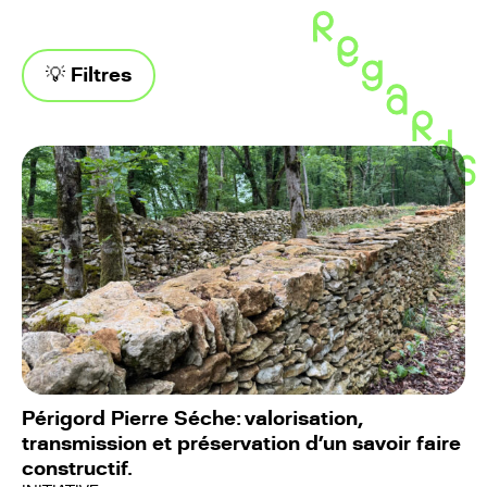
Regards,
Ressources
ruralités
en
et
💡 Filtres
Nouvelle-
savoir-
Aquitaine
faire
–
Pratiques
Périgord Pierre Séche: valorisation,
transmission et préservation d’un savoir faire
constructif.