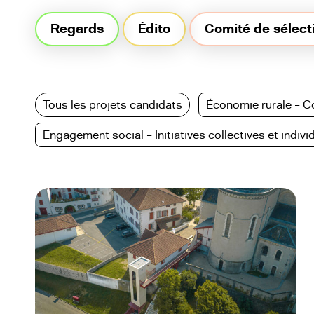
Regards,
Regards
Édito
Comité de sélect
ruralités
en
Nouvelle-
Aquitaine
Enjeux
Tous les projets candidats
Économie rurale –
de
société
Engagement social – Initiatives collectives et indivi
–
Réponse
politique