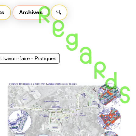
ts
Archives
🔍
 savoir-faire – Pratiques